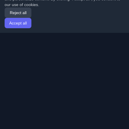
our use of cookies.
Reject all
Accept all
Home
Articles
English
Login
Discover the best personal developer blogs and articles
from around the world. Stay updated with the latest
trends, tutorials, and insights from the developer
community.