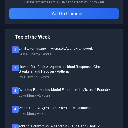
Get instant access to AllDevBlogs from your browser
Add to Chrome
Top of the Week
Limit token usage in Microsoft Agent Framework
1
Jesse Liberty
•
1 votes
How to Roll Back AI Agents: Incident Response, Circuit
2
Breakers, and Recovery Patterns
Paul Bryant
•
1 votes
Avoiding Reasoning Model Failures with Microsoft Foundry
3
Luke Murray
•
1 votes
When Your AI Agent Lies: Silent LLM Fallbacks
4
Luke Murray
•
1 votes
Adding a custom MCP server to Claude and ChatGPT
5