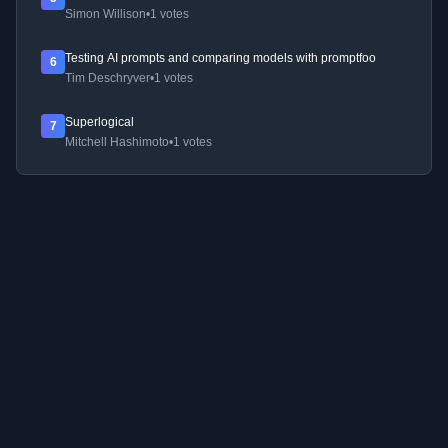
Simon Willison
•
1 votes
Testing AI prompts and comparing models with promptfoo
6
Tim Deschryver
•
1 votes
Superlogical
7
Mitchell Hashimoto
•
1 votes