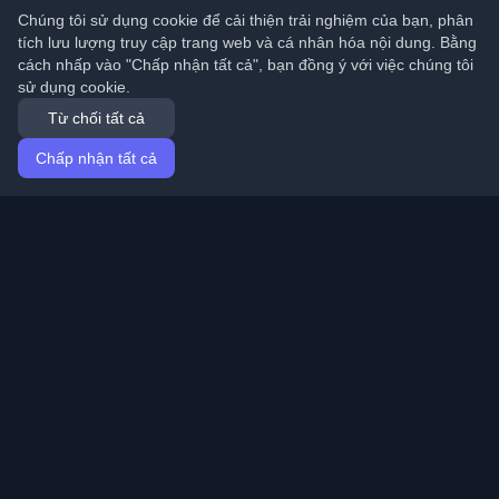
Chúng tôi sử dụng cookie để cải thiện trải nghiệm của bạn, phân
tích lưu lượng truy cập trang web và cá nhân hóa nội dung. Bằng
cách nhấp vào "Chấp nhận tất cả", bạn đồng ý với việc chúng tôi
sử dụng cookie.
Từ chối tất cả
Chấp nhận tất cả
Trang chủ
Bài viết
Vietnamese (Tiếng Việt)
Đăng nhập
Khám phá những blog cá nhân tốt nhất của lập trình
viên và bài viết từ khắp nơi trên thế giới. Cập nhật với
những xu hướng mới nhất, hướng dẫn và hiểu biết từ
cộng đồng lập trình viên.