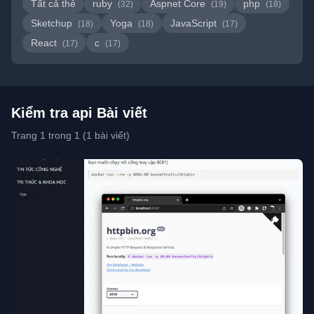
Tất cả thẻ
ruby
Aspnet Core
php
(32)
(19)
(18)
Sketchup
Yoga
JavaScript
(18)
(18)
(17)
React
c
(17)
(17)
Kiểm tra api Bài viết
Trang 1 trong 1 (1 bài viết)