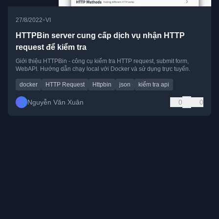
•
27/8/2022
VI
HTTPBin server cung cấp dịch vụ nhận HTTP
request để kiểm tra
Giới thiệu HTTPBin - công cụ kiểm tra HTTP request, submit form,
WebAPI. Hướng dẫn chạy local với Docker và sử dụng trực tuyến.
docker
HTTP Request
Httpbin
json
kiểm tra api
Nguyễn Văn Xuân
0
0