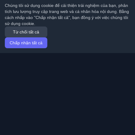
Chúng tôi sử dụng cookie để cải thiện trải nghiệm của bạn, phân
tích lưu lượng truy cập trang web và cá nhân hóa nội dung. Bằng
cách nhấp vào "Chấp nhận tất cả", bạn đồng ý với việc chúng tôi
sử dụng cookie.
Từ chối tất cả
Chấp nhận tất cả
Trang chủ
Bài viết
Vietnamese (Tiếng Việt)
Đăng nhập
Khám phá những blog cá nhân tốt nhất của lập trình
viên và bài viết từ khắp nơi trên thế giới. Cập nhật với
những xu hướng mới nhất, hướng dẫn và hiểu biết từ
cộng đồng lập trình viên.