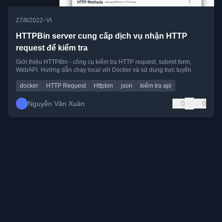
•
27/8/2022
VI
HTTPBin server cung cấp dịch vụ nhận HTTP
request để kiểm tra
Giới thiệu HTTPBin - công cụ kiểm tra HTTP request, submit form,
WebAPI. Hướng dẫn chạy local với Docker và sử dụng trực tuyến.
docker
HTTP Request
Httpbin
json
kiểm tra api
Nguyễn Văn Xuân
0
0