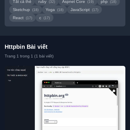
Tất cả thẻ
ruby
Aspnet Core
php
(32)
(19)
(18)
Sketchup
Yoga
JavaScript
(18)
(18)
(17)
React
c
(17)
(17)
Httpbin Bài viết
Trang 1 trong 1 (1 bài viết)