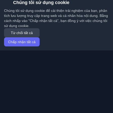
Chúng tôi sử dụng cookie
Chúng tôi sử dụng cookie để cải thiện trải nghiệm của bạn, phân
tích lưu lượng truy cập trang web và cá nhân hóa nội dung. Bằng
cách nhấp vào "Chấp nhận tất cả", bạn đồng ý với việc chúng tôi
sử dụng cookie.
Từ chối tất cả
Chấp nhận tất cả
Trang chủ
Bài viết
Vietnamese (Tiếng Việt)
Đăng nhập
Khám phá những blog cá nhân tốt nhất của lập trình
viên và bài viết từ khắp nơi trên thế giới. Cập nhật với
những xu hướng mới nhất, hướng dẫn và hiểu biết từ
cộng đồng lập trình viên.