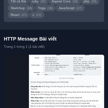
Tất cả thẻ
ruby
Aspnet Core
php
(32)
(19)
(18)
Sketchup
Yoga
JavaScript
(18)
(18)
(17)
React
c
(17)
(17)
HTTP Message Bài viết
Trang 1 trong 1 (1 bài viết)