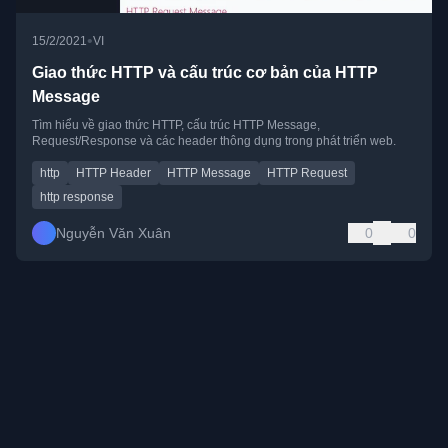
•
15/2/2021
VI
Giao thức HTTP và cấu trúc cơ bản của HTTP
Message
Tìm hiểu về giao thức HTTP, cấu trúc HTTP Message,
Request/Response và các header thông dụng trong phát triển web.
http
HTTP Header
HTTP Message
HTTP Request
http response
Nguyễn Văn Xuân
0
0