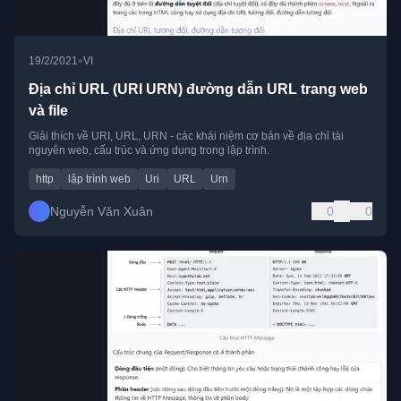
•
19/2/2021
VI
Địa chỉ URL (URI URN) đường dẫn URL trang web
và file
Giải thích về URI, URL, URN - các khái niệm cơ bản về địa chỉ tài
nguyên web, cấu trúc và ứng dụng trong lập trình.
http
lập trình web
Uri
URL
Urn
Nguyễn Văn Xuân
0
0