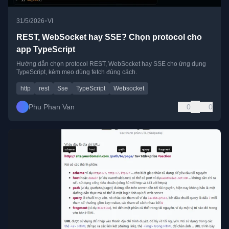
•
31/5/2026
VI
REST, WebSocket hay SSE? Chọn protocol cho
app TypeScript
Hướng dẫn chọn protocol REST, WebSocket hay SSE cho ứng dụng
TypeScript, kèm mẹo dùng fetch đúng cách.
http
rest
Sse
TypeScript
Websocket
Phu Phan Van
0
0