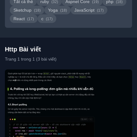
Tất cả thẻ
ruby
Aspnet Core
php
(32)
(19)
(18)
Sketchup
Yoga
JavaScript
(18)
(18)
(17)
React
c
(17)
(17)
Http Bài viết
Trang 1 trong 1 (3 bài viết)