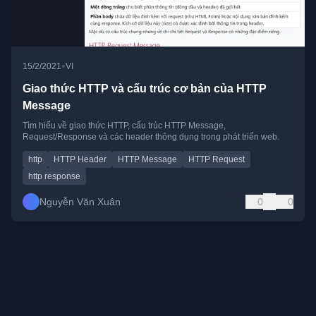
•
15/2/2021
VI
Giao thức HTTP và cấu trúc cơ bản của HTTP
Message
Tìm hiểu về giao thức HTTP, cấu trúc HTTP Message,
Request/Response và các header thông dụng trong phát triển web.
http
HTTP Header
HTTP Message
HTTP Request
http response
Nguyễn Văn Xuân
0
0