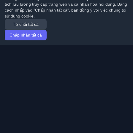
tích lưu lượng truy cập trang web và cá nhân hóa nội dung. Bằng
cách nhấp vào "Chấp nhận tất cả", bạn đồng ý với việc chúng tôi
sử dụng cookie.
Từ chối tất cả
Chấp nhận tất cả
Trang chủ
Bài viết
Vietnamese (Tiếng Việt)
Đăng nhập
Khám phá những blog cá nhân tốt nhất của lập trình
viên và bài viết từ khắp nơi trên thế giới. Cập nhật với
những xu hướng mới nhất, hướng dẫn và hiểu biết từ
cộng đồng lập trình viên.