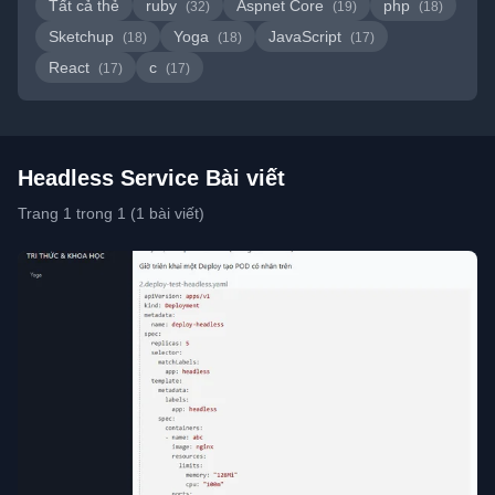
Tất cả thẻ
ruby
Aspnet Core
php
(32)
(19)
(18)
Sketchup
Yoga
JavaScript
(18)
(18)
(17)
React
c
(17)
(17)
Headless Service Bài viết
Trang 1 trong 1 (1 bài viết)