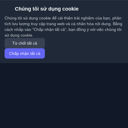
Chúng tôi sử dụng cookie
Chúng tôi sử dụng cookie để cải thiện trải nghiệm của bạn, phân
tích lưu lượng truy cập trang web và cá nhân hóa nội dung. Bằng
cách nhấp vào "Chấp nhận tất cả", bạn đồng ý với việc chúng tôi
sử dụng cookie.
Từ chối tất cả
Chấp nhận tất cả
Trang chủ
Bài viết
Vietnamese (Tiếng Việt)
Đăng nhập
Khám phá những blog cá nhân tốt nhất của lập trình
viên và bài viết từ khắp nơi trên thế giới. Cập nhật với
những xu hướng mới nhất, hướng dẫn và hiểu biết từ