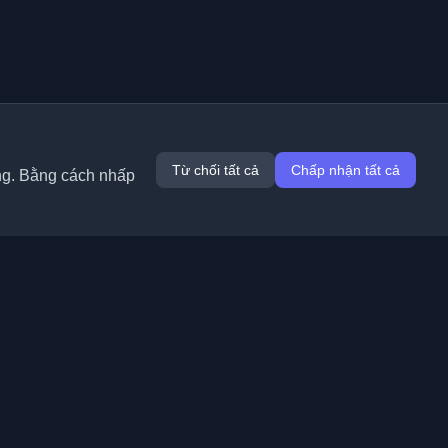
Từ chối tất cả
Chấp nhận tất cả
ung. Bằng cách nhấp
Tiện ích mở rộng
Thông tin
Chrome
Về chúng tôi
Edge
Liên hệ
(sắp ra mắt)