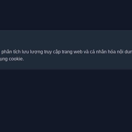
, phân tích lưu lượng truy cập trang web và cá nhân hóa nội d
dụng cookie.
Liên kết nhanh
Bài viết
á nhân tốt nhất của lập trình
p nơi trên thế giới. Cập nhật với
Blog