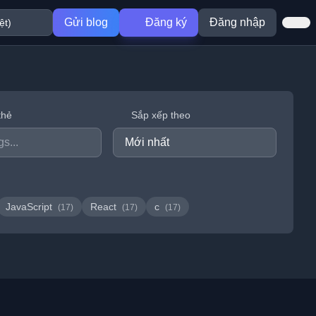
Gửi blog
Đăng ký
Đăng nhập
thẻ
Sắp xếp theo
JavaScript
React
c
(17)
(17)
(17)