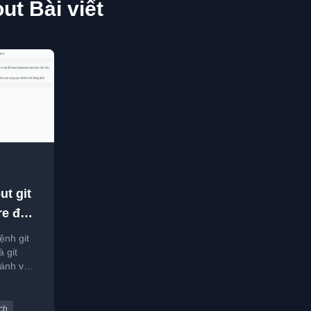
ut Bài viết
ut git
re để
và
ệnh git
à git
hánh và
.
ch