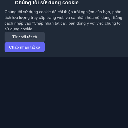
Chúng tôi sử dụng cookie
Chúng tôi sử dụng cookie để cải thiện trải nghiệm của bạn, phân
tích lưu lượng truy cập trang web và cá nhân hóa nội dung. Bằng
cách nhấp vào "Chấp nhận tất cả", bạn đồng ý với việc chúng tôi
sử dụng cookie.
Từ chối tất cả
Chấp nhận tất cả
Trang chủ
Bài viết
Vietnamese (Tiếng Việt)
Đăng nhập
Khám phá những blog cá nhân tốt nhất của lập trình
viên và bài viết từ khắp nơi trên thế giới. Cập nhật với
những xu hướng mới nhất, hướng dẫn và hiểu biết từ
cộng đồng lập trình viên.