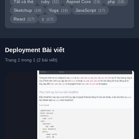
Tất cả thẻ
ruby
Aspnet Core
php
(32)
(19)
(18)
Sketchup
Yoga
JavaScript
(18)
(18)
(17)
React
c
(17)
(17)
Deployment Bài viết
Trang 1 trong 1 (2 bài viết)