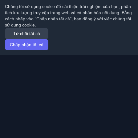
Chúng tôi sử dụng cookie để cải thiện trải nghiệm của bạn, phân
tích lưu lượng truy cập trang web và cá nhân hóa nội dung. Bằng
cách nhấp vào "Chấp nhận tất cả", bạn đồng ý với việc chúng tôi
sử dụng cookie.
Từ chối tất cả
Chấp nhận tất cả
Trang chủ
Bài viết
Vietnamese (Tiếng Việt)
Đăng nhập
Khám phá những blog cá nhân tốt nhất của lập trình
viên và bài viết từ khắp nơi trên thế giới. Cập nhật với
những xu hướng mới nhất, hướng dẫn và hiểu biết từ
cộng đồng lập trình viên.