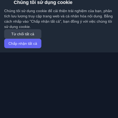
Chúng tôi sử dụng cookie
Chúng tôi sử dụng cookie để cải thiện trải nghiệm của bạn, phân
tích lưu lượng truy cập trang web và cá nhân hóa nội dung. Bằng
cách nhấp vào "Chấp nhận tất cả", bạn đồng ý với việc chúng tôi
sử dụng cookie.
Từ chối tất cả
Chấp nhận tất cả
Trang chủ
Bài viết
Vietnamese (Tiếng Việt)
Đăng nhập
Khám phá những blog cá nhân tốt nhất của lập trình
viên và bài viết từ khắp nơi trên thế giới. Cập nhật với
những xu hướng mới nhất, hướng dẫn và hiểu biết từ
cộng đồng lập trình viên.