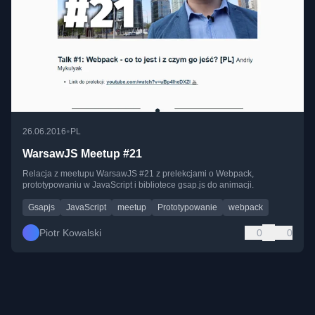
•
26.06.2016
PL
WarsawJS Meetup #21
Relacja z meetupu WarsawJS #21 z prelekcjami o Webpack,
prototypowaniu w JavaScript i bibliotece gsap.js do animacji.
Gsapjs
JavaScript
meetup
Prototypowanie
webpack
Piotr Kowalski
0
0