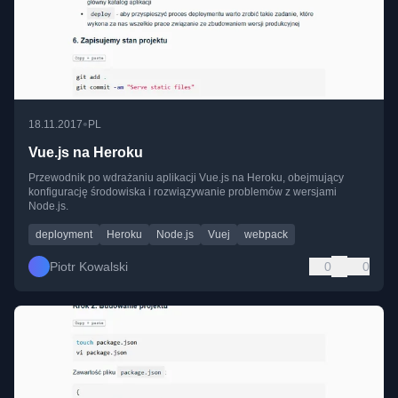
•
18.11.2017
PL
Vue.js na Heroku
Przewodnik po wdrażaniu aplikacji Vue.js na Heroku, obejmujący
konfigurację środowiska i rozwiązywanie problemów z wersjami
Node.js.
deployment
Heroku
Node.js
Vuej
webpack
Piotr Kowalski
0
0