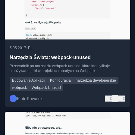
•
5.05.2017
PL
Narzędzia Świata: webpack-unused
Przewodnik po narzędziu webpack-unused, które identyfikuje
nieużywane pliki w projektach opartych na Webpack.
Budowanie Aplikacji
Konfiguracja
narzędzia developerskie
webpack
Webpack Unused
Piotr Kowalski
0
0