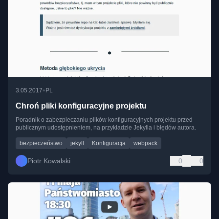
•
3.05.2017
PL
Chroń pliki konfiguracyjne projektu
Poradnik o zabezpieczaniu plików konfiguracyjnych projektu przed
publicznym udostępnieniem, na przykładzie Jekylla i błędów autora.
bezpieczeństwo
jekyll
Konfiguracja
webpack
Piotr Kowalski
0
0