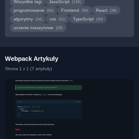
Wszystkie tagi
JavaScript
(149)
programowanie
Frontend
React
(60)
(59)
(38)
algorytmy
css
TypeScript
(34)
(31)
(30)
uczenie maszynowe
(29)
Webpack Artykuły
Strona 1 z 1 (7 artykuły)