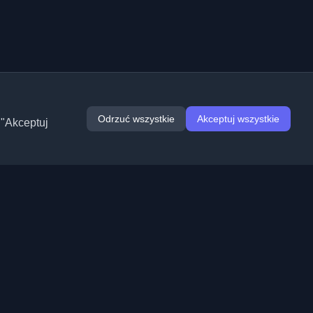
Odrzuć wszystkie
Akceptuj wszystkie
 "Akceptuj
Rozszerzenia
Informacje
Chrome
O nas
Edge
Kontakt
(wkrótce)