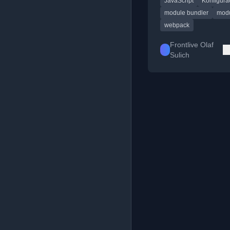
JavaScript
Konfigura
pierwszych modułów
JavaScript.
module bundler
mod
webpack
Frontlive Olaf
Sulich