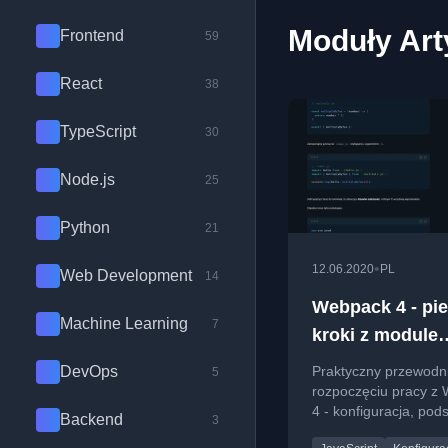
Moduły Art
Frontend
59
React
38
TypeScript
30
Node.js
25
Python
21
•
12.06.2020
PL
Web Development
14
Webpack 4 - pi
Machine Learning
7
kroki z module
bundlerem
DevOps
Praktyczny przewodn
5
rozpoczęciu pracy z
4 - konfiguracja, po
Backend
3
koncepty i tworzenie