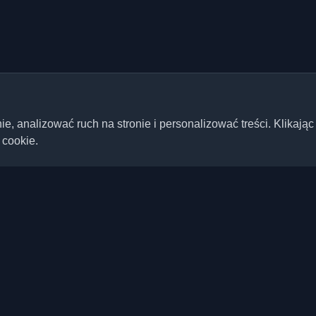
 analizować ruch na stronie i personalizować treści. Klikając
 cookie.
Szybkie linki
Artykuły
ste blogi deweloperskie i
ta. Bądź na bieżąco z
Blogi