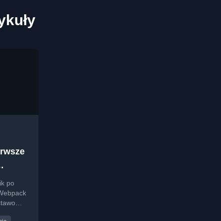
ykuły
erwsze
ik po
 Webpack
dstawowe