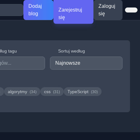
Dodaj
Zaloguj
Zarejestruj
blog
się
się
dług tagu
Sortuj według
algorytmy
css
TypeScript
)
(34)
(31)
(30)