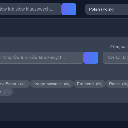
Filtruj we
avaScript
programowanie
Frontend
React
(149)
(60)
(59)
(38
we
(29)