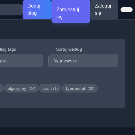
Dodaj
Zaloguj
Zarejestruj
blog
się
się
dług tagu
Sortuj według
algorytmy
css
TypeScript
)
(34)
(31)
(30)