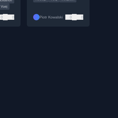
ackathon
Vuej
0
0
Piotr Kowalski
0
0