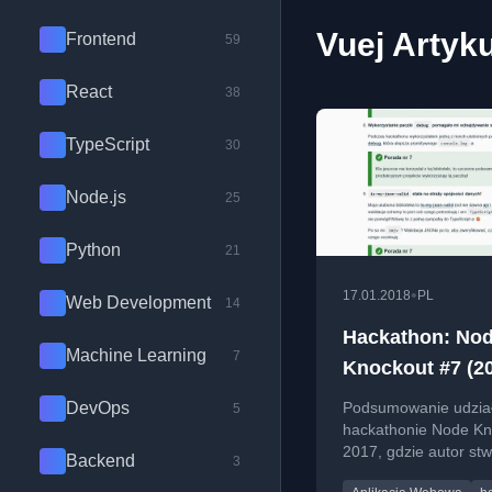
Vuej Artyk
Frontend
59
React
38
TypeScript
30
Node.js
25
Python
21
•
17.01.2018
PL
Web Development
14
Hackathon: No
Machine Learning
7
Knockout #7 (2
DevOps
Podsumowanie udzia
5
hackathonie Node Kn
2017, gdzie autor stw
Backend
3
aplikację quizową Mil