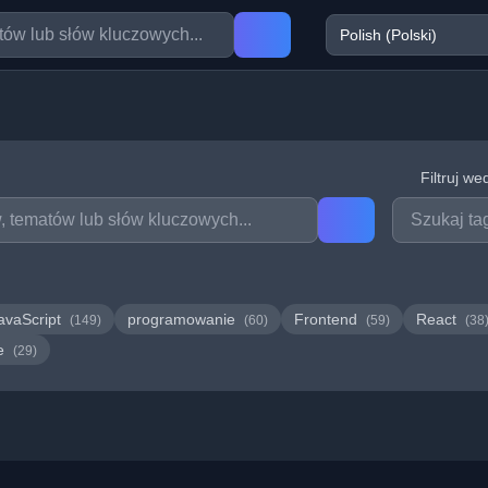
Filtruj we
avaScript
programowanie
Frontend
React
(149)
(60)
(59)
(38
we
(29)