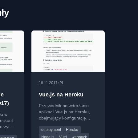
uły
•
18.11.2017
PL
de
Vue.js na Heroku
017)
Przewodnik po wdrażaniu
aplikacji Vue.js na Heroku,
łu w
obejmujący konfigurację
ockout
środowiska i rozwiązywanie
orzył
deployment
Heroku
problemów z wersjami
va przy
Node.js.
Node.js
Vuej
webpack