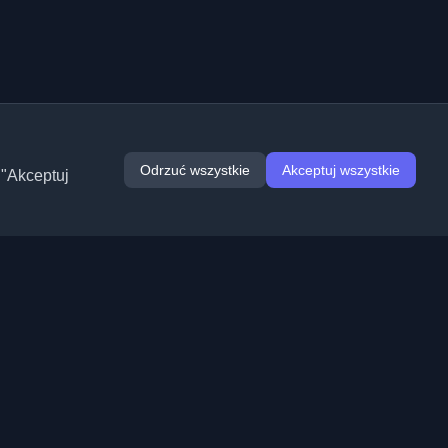
Odrzuć wszystkie
Akceptuj wszystkie
 "Akceptuj
Rozszerzenia
Informacje
Chrome
O nas
Edge
Kontakt
(wkrótce)