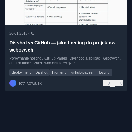
•
20.01.2015
PL
Divshot vs GitHub — jako hosting do projektów
webowych
Porównanie hostingu GitHub Pages i Divshot dla aplikacji webowych,
analiza funkcji, zalet i wad obu rozwiązań.
deployment
Divshot
Frontend
github-pages
Hosting
Piotr Kowalski
0
0