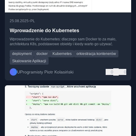
•
25.08.2025
PL
Wprowadzenie do Kubernetes
Wprowadzenie do Kubernetes: dlaczego sam Docker to za mało,
architektura K8s, podstawowe obiekty i kiedy warto go używać.
deployment
docker
Kubernetes
orkiestracja kontenerów
Skalowanie Aplikacji
UProgramisty Piotr Kolasiński
0
0