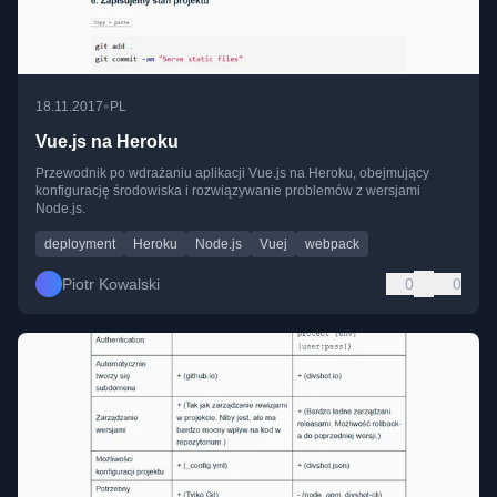
•
18.11.2017
PL
Vue.js na Heroku
Przewodnik po wdrażaniu aplikacji Vue.js na Heroku, obejmujący
konfigurację środowiska i rozwiązywanie problemów z wersjami
Node.js.
deployment
Heroku
Node.js
Vuej
webpack
Piotr Kowalski
0
0