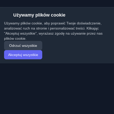
Używamy plików cookie
Używamy plików cookie, aby poprawić Twoje doświadczenie,
analizować ruch na stronie i personalizować treści. Klikając
"Akceptuj wszystkie", wyrażasz zgodę na używanie przez nas
plików cookie.
Odrzuć wszystkie
Akceptuj wszystkie
Strona główna
Artykuły
Polish (Polski)
Logowanie
Odkryj najlepsze osobiste blogi deweloperskie i artykuły
z całego świata. Bądź na bieżąco z najnowszymi