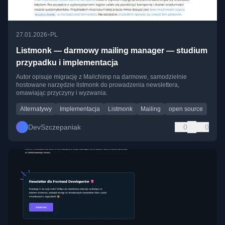
•
27.01.2026
PL
Listmonk — darmowy mailing manager — studium
przypadku i implementacja
Autor opisuje migrację z Mailchimp na darmowe, samodzielnie
hostowane narzędzie listmonk do prowadzenia newslettera,
omawiając przyczyny i wyzwania.
Alternatywy
Implementacja
Listmonk
Mailing
open source
DevSzczepaniak
0
0