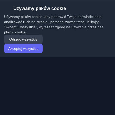
Używamy plików cookie
Używamy plików cookie, aby poprawić Twoje doświadczenie,
analizować ruch na stronie i personalizować treści. Klikając
"Akceptuj wszystkie", wyrażasz zgodę na używanie przez nas
plików cookie.
Odrzuć wszystkie
Akceptuj wszystkie
Strona główna
Artykuły
Polish (Polski)
Logowanie
Odkryj najlepsze osobiste blogi deweloperskie i artykuły
z całego świata. Bądź na bieżąco z najnowszymi
trendami, tutorialami i spostrzeżeniami ze społeczności