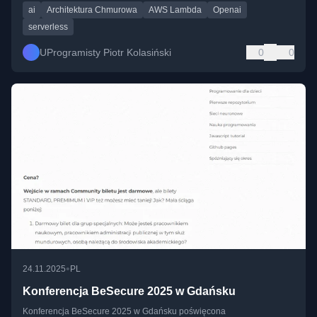
ai
Architektura Chmurowa
AWS Lambda
Openai
serverless
UProgramisty Piotr Kolasiński
0
0
•
24.11.2025
PL
Konferencja BeSecure 2025 w Gdańsku
Konferencja BeSecure 2025 w Gdańsku poświęcona