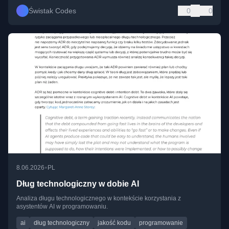
Świstak Codes
0
0
•
8.06.2026
PL
Dług technologiczny w dobie AI
Analiza długu technologicznego w kontekście korzystania z
asystentów AI w programowaniu.
ai
dług technologiczny
jakość kodu
programowanie