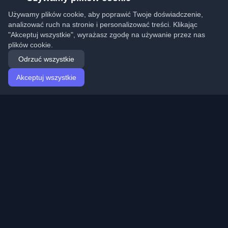
Używamy plików cookie, aby poprawić Twoje doświadczenie,
analizować ruch na stronie i personalizować treści. Klikając
"Akceptuj wszystkie", wyrażasz zgodę na używanie przez nas
plików cookie.
Odrzuć wszystkie
Akceptuj wszystkie
Strona główna
Artykuły
Polish (Polski)
Logowanie
Odkryj najlepsze osobiste blogi deweloperskie i artykuły
z całego świata. Bądź na bieżąco z najnowszymi
trendami, tutorialami i spostrzeżeniami ze społeczności
deweloperów.