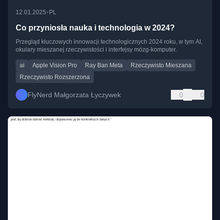
•
12.01.2025
PL
Co przyniosła nauka i technologia w 2024?
Przegląd kluczowych innowacji technologicznych 2024 roku, w tym AI,
okulary mieszanej rzeczywistości i interfejsy mózg-komputer.
ai
Apple Vision Pro
Ray Ban Meta
Rzeczywisto Mieszana
Rzeczywisto Rozszerzona
FlyNerd Małgorzata Łyczywek
0
0