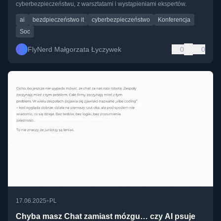
cyberbezpieczeństwu, z warsztatami i wystąpieniami ekspertów.
ai
bezdpieczeństwo it
cyberbezpieczeństwo
Konferencja
Soc
FlyNerd Małgorzata Łyczywek
0
0
•
17.06.2025
PL
Chyba masz Chat zamiast mózgu… czy AI psuje