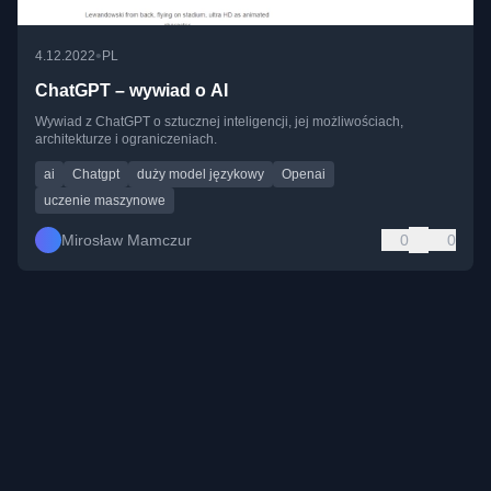
•
4.12.2022
PL
ChatGPT – wywiad o AI
Wywiad z ChatGPT o sztucznej inteligencji, jej możliwościach,
architekturze i ograniczeniach.
ai
Chatgpt
duży model językowy
Openai
uczenie maszynowe
Mirosław Mamczur
0
0