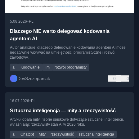
•
5.08.2026
PL
Dlaczego NIE warto delegować kodowania
agentom AI
Autor analizuje, dlaczego delegowanie kodowania agentom AI może
negatywnie wpływać na umiejętności programistyczne i rozwój
zawodowy.
ai
Kodowanie
llm
rozwój programisty
DevSzczepaniak
0
0
•
16.07.2026
PL
Sztuczna inteligencja — mity a rzeczywistość
Artykuł obala mity i teorie spiskowe dotyczące sztucznej inteligencji,
wyjaśniając rzeczywisty stan AI w 2026 roku.
ai
Chatgpt
Mity
rzeczywistość
sztuczna inteligencja