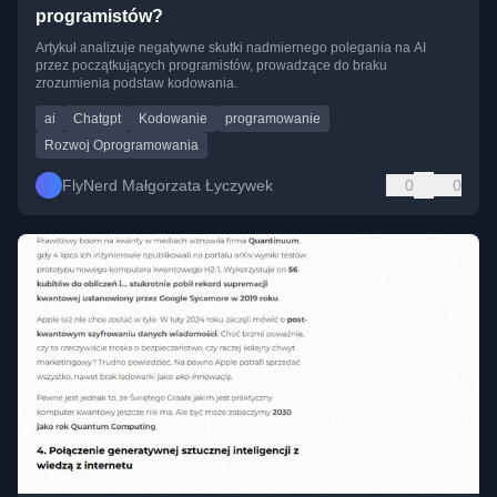
programistów?
Artykuł analizuje negatywne skutki nadmiernego polegania na AI
przez początkujących programistów, prowadzące do braku
zrozumienia podstaw kodowania.
ai
Chatgpt
Kodowanie
programowanie
Rozwoj Oprogramowania
FlyNerd Małgorzata Łyczywek
0
0