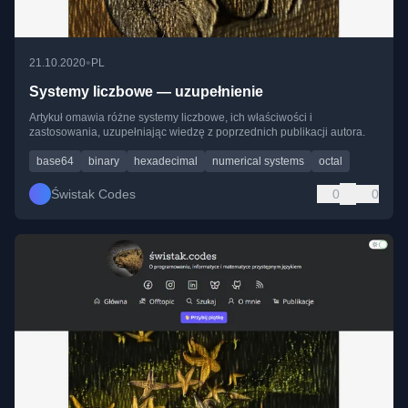
•
21.10.2020
PL
Systemy liczbowe — uzupełnienie
Artykuł omawia różne systemy liczbowe, ich właściwości i
zastosowania, uzupełniając wiedzę z poprzednich publikacji autora.
base64
binary
hexadecimal
numerical systems
octal
Świstak Codes
0
0