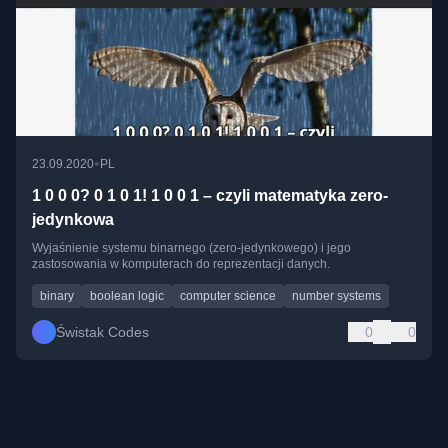
•
23.09.2020
PL
1 0 0 0? 0 1 0 1! 1 0 0 1 – czyli matematyka zero-
jedynkowa
Wyjaśnienie systemu binarnego (zero-jedynkowego) i jego
zastosowania w komputerach do reprezentacji danych.
binary
boolean logic
computer science
number systems
Świstak Codes
0
0