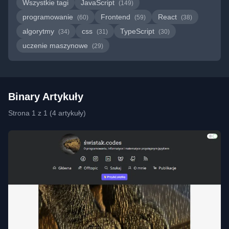
Wszystkie tagi
JavaScript
(149)
programowanie
Frontend
React
(60)
(59)
(38)
algorytmy
css
TypeScript
(34)
(31)
(30)
uczenie maszynowe
(29)
Binary Artykuły
Strona 1 z 1 (4 artykuły)