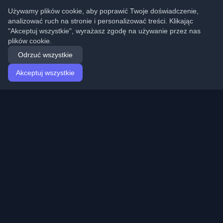
Używamy plików cookie, aby poprawić Twoje doświadczenie,
analizować ruch na stronie i personalizować treści. Klikając
"Akceptuj wszystkie", wyrażasz zgodę na używanie przez nas
plików cookie.
Odrzuć wszystkie
Akceptuj wszystkie
Strona główna
Artykuły
Polish (Polski)
Logowanie
Odkryj najlepsze osobiste blogi deweloperskie i artykuły
z całego świata. Bądź na bieżąco z najnowszymi
trendami, tutorialami i spostrzeżeniami ze społeczności
deweloperów.