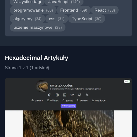
Wszystkie tagi
JavaScript
(149)
programowanie
Frontend
React
(60)
(59)
(38)
algorytmy
css
TypeScript
(34)
(31)
(30)
uczenie maszynowe
(29)
Hexadecimal Artykuły
Strona 1 z 1 (1 artykuł)