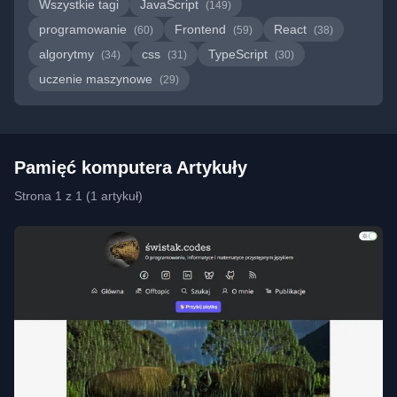
Wszystkie tagi
JavaScript
(149)
programowanie
Frontend
React
(60)
(59)
(38)
algorytmy
css
TypeScript
(34)
(31)
(30)
uczenie maszynowe
(29)
Pamięć komputera Artykuły
Strona 1 z 1 (1 artykuł)