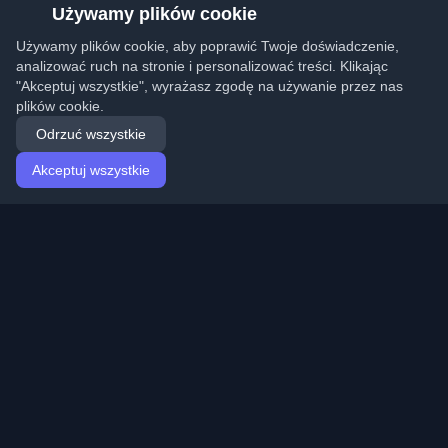
Używamy plików cookie
Używamy plików cookie, aby poprawić Twoje doświadczenie,
analizować ruch na stronie i personalizować treści. Klikając
"Akceptuj wszystkie", wyrażasz zgodę na używanie przez nas
plików cookie.
Odrzuć wszystkie
Akceptuj wszystkie
Strona główna
Artykuły
Polish (Polski)
Logowanie
Odkryj najlepsze osobiste blogi deweloperskie i artykuły
z całego świata. Bądź na bieżąco z najnowszymi
trendami, tutorialami i spostrzeżeniami ze społeczności