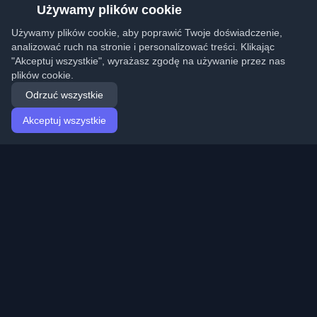
Używamy plików cookie
Używamy plików cookie, aby poprawić Twoje doświadczenie,
analizować ruch na stronie i personalizować treści. Klikając
"Akceptuj wszystkie", wyrażasz zgodę na używanie przez nas
plików cookie.
Odrzuć wszystkie
Akceptuj wszystkie
Strona główna
Artykuły
Polish (Polski)
Logowanie
Odkryj najlepsze osobiste blogi deweloperskie i artykuły
z całego świata. Bądź na bieżąco z najnowszymi
trendami, tutorialami i spostrzeżeniami ze społeczności