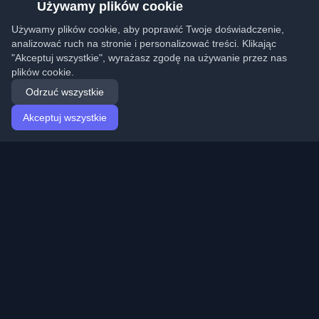
Używamy plików cookie
Używamy plików cookie, aby poprawić Twoje doświadczenie,
analizować ruch na stronie i personalizować treści. Klikając
"Akceptuj wszystkie", wyrażasz zgodę na używanie przez nas
plików cookie.
Odrzuć wszystkie
Akceptuj wszystkie
Strona główna
Artykuły
Polish (Polski)
Logowanie
Odkryj najlepsze osobiste blogi deweloperskie i artykuły
z całego świata. Bądź na bieżąco z najnowszymi
trendami, tutorialami i spostrzeżeniami ze społeczności
deweloperów.