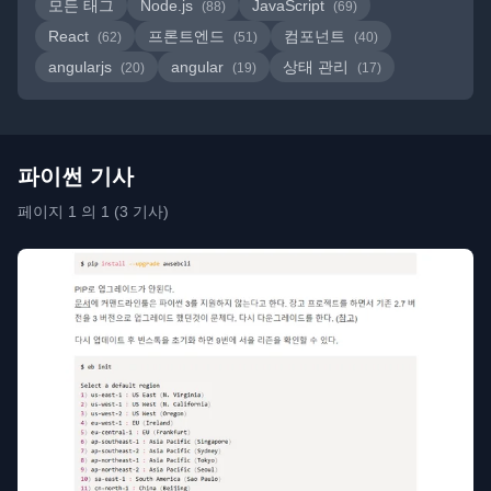
모든 태그
Node.js
JavaScript
(88)
(69)
React
프론트엔드
컴포넌트
(62)
(51)
(40)
angularjs
angular
상태 관리
(20)
(19)
(17)
파이썬 기사
페이지 1 의 1 (3 기사)