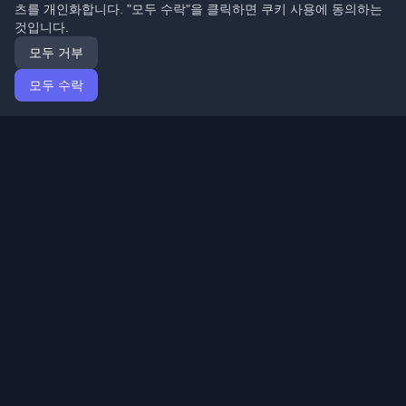
츠를 개인화합니다. "모두 수락"을 클릭하면 쿠키 사용에 동의하는
것입니다.
모두 거부
모두 수락
홈
기사
Korean (한국어)
로그인
전 세계 최고의 개인 개발자 블로그와 기사를 발견하세요.
개발자 커뮤니티의 최신 트렌드, 튜토리얼 및 인사이트로
최신 상태를 유지하세요.