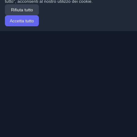
tutto", acconsenti al nostro utilizzo dei cookie.
Rifiuta tutto
Accetta tutto
Home
Articoli
Italian (Italiano)
Accesso
Scopri i migliori blog personali di sviluppatori e articoli
da tutto il mondo. Rimani aggiornato con le ultime
tendenze, tutorial e approfondimenti della comunità di
sviluppatori.