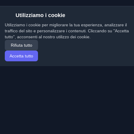
Utilizziamo i cookie
Utilizziamo i cookie per migliorare la tua esperienza, analizzare il
traffico del sito e personalizzare i contenuti. Cliccando su "Accetta
tutto", acconsenti al nostro utilizzo dei cookie.
Rifiuta tutto
Accetta tutto
Home
Articoli
Italian (Italiano)
Accesso
Scopri i migliori blog personali di sviluppatori e articoli
da tutto il mondo. Rimani aggiornato con le ultime
tendenze, tutorial e approfondimenti della comunità di