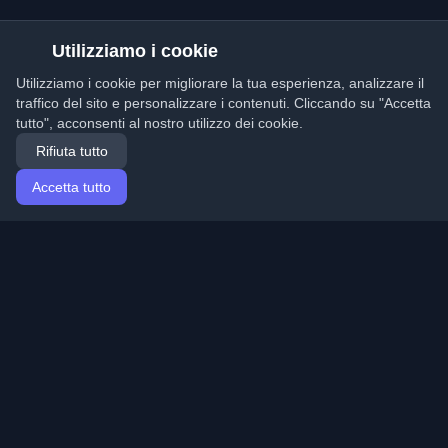
Utilizziamo i cookie
Utilizziamo i cookie per migliorare la tua esperienza, analizzare il
traffico del sito e personalizzare i contenuti. Cliccando su "Accetta
tutto", acconsenti al nostro utilizzo dei cookie.
Rifiuta tutto
Accetta tutto
Home
Articoli
Italian (Italiano)
Accesso
Scopri i migliori blog personali di sviluppatori e articoli
da tutto il mondo. Rimani aggiornato con le ultime
tendenze, tutorial e approfondimenti della comunità di