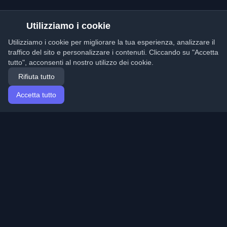
Utilizziamo i cookie
Utilizziamo i cookie per migliorare la tua esperienza, analizzare il
traffico del sito e personalizzare i contenuti. Cliccando su "Accetta
tutto", acconsenti al nostro utilizzo dei cookie.
Rifiuta tutto
Accetta tutto
Home
Articoli
Italian (Italiano)
Accesso
Scopri i migliori blog personali di sviluppatori e articoli
da tutto il mondo. Rimani aggiornato con le ultime
tendenze, tutorial e approfondimenti della comunità di