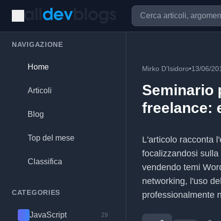
NAVIGAZIONE
Home
Mirko D’Isidoro
•
13/06/20
Seminario 
Articoli
freelance: 
Blog
Top del mese
L'articolo racconta 
focalizzandosi sulla
Classifica
vendendo temi WordPr
networking, l'uso de
CATEGORIES
professionalmente 
JavaScript
29