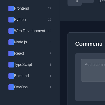
0
0 c
Frontend
29
Python
12
Web Development
12
Node.js
3
Commenti
React
2
TypeScript
1
Backend
1
DevOps
1