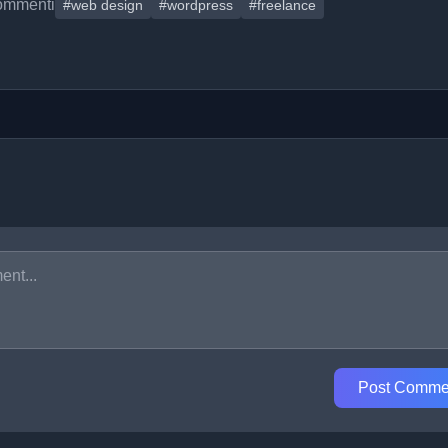
ommenti
#web design
#wordpress
#freelance
Post Comme