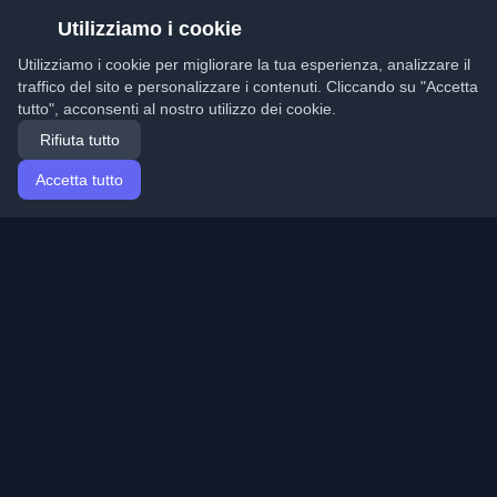
Utilizziamo i cookie
Utilizziamo i cookie per migliorare la tua esperienza, analizzare il
traffico del sito e personalizzare i contenuti. Cliccando su "Accetta
tutto", acconsenti al nostro utilizzo dei cookie.
Rifiuta tutto
Accetta tutto
Home
Articoli
Italian (Italiano)
Accesso
Scopri i migliori blog personali di sviluppatori e articoli
da tutto il mondo. Rimani aggiornato con le ultime
tendenze, tutorial e approfondimenti della comunità di
sviluppatori.