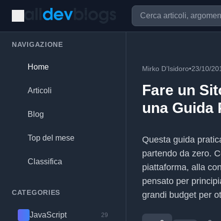
NAVIGAZIONE
Home
Mirko D’Isidoro
•
23/10/20
Fare un Si
Articoli
una Guida
Blog
Top del mese
Questa guida pratic
partendo da zero. C
Classifica
piattaforma, alla con
pensato per princip
CATEGORIES
grandi budget per ot
JavaScript
29