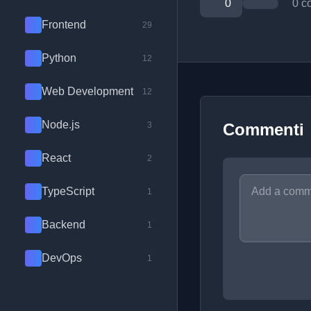
0
0 c
Frontend
29
Python
12
Web Development
12
Node.js
3
Commenti
React
2
TypeScript
1
Backend
1
DevOps
1