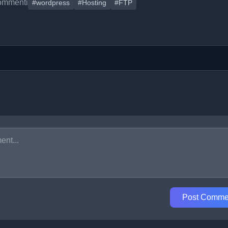
ommenti
#wordpress
#Hosting
#FTP
Post Comme