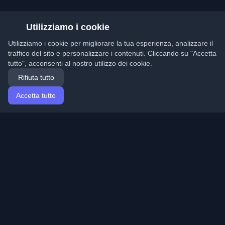
Utilizziamo i cookie
Utilizziamo i cookie per migliorare la tua esperienza, analizzare il
traffico del sito e personalizzare i contenuti. Cliccando su "Accetta
tutto", acconsenti al nostro utilizzo dei cookie.
Rifiuta tutto
Accetta tutto
Home
Articoli
Italian (Italiano)
Accesso
Scopri i migliori blog personali di sviluppatori e articoli
da tutto il mondo. Rimani aggiornato con le ultime
tendenze, tutorial e approfondimenti della comunità di