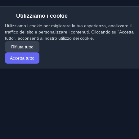
Utilizziamo i cookie
Utilizziamo i cookie per migliorare la tua esperienza, analizzare il
traffico del sito e personalizzare i contenuti. Cliccando su "Accetta
tutto", acconsenti al nostro utilizzo dei cookie.
Rifiuta tutto
Accetta tutto
Home
Articoli
Italian (Italiano)
Accesso
Scopri i migliori blog personali di sviluppatori e articoli
da tutto il mondo. Rimani aggiornato con le ultime
tendenze, tutorial e approfondimenti della comunità di