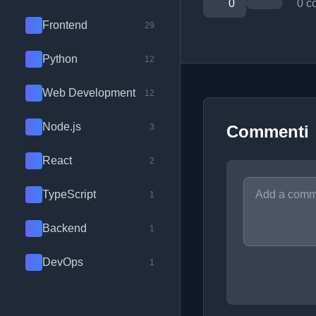
0
0 c
Frontend
29
Python
12
Web Development
12
Node.js
3
Commenti
React
2
TypeScript
1
Backend
1
DevOps
1