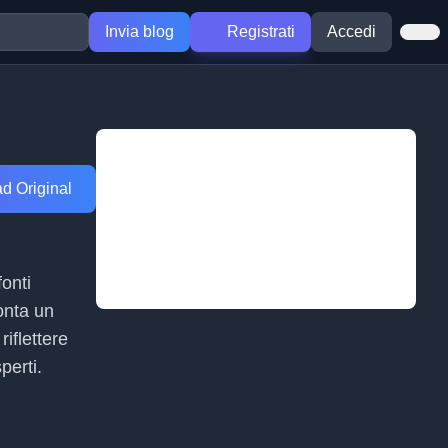
Invia blog
Registrati
Accedi
d Original
fonti
onta un
iflettere
perti.