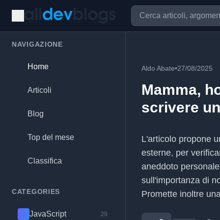
NAVIGAZIONE
Home
Aldo Abate
•
27/08/2025
Mamma, ho 
Articoli
scrivere un
Blog
Top del mese
L'articolo propone un
esterne, per verific
Classifica
aneddoto personale s
sull'importanza di 
CATEGORIES
Promette inoltre una
JavaScript
29