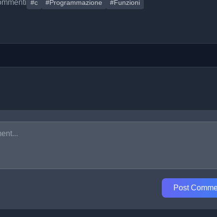
ommenti
#c
#Programmazione
#Funzioni
Post Comme