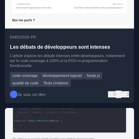
•
04/05/2020
FR
Les débats de développeurs sont intenses
L'article explore les débats intenses entre développeurs, notamment
sur le code coverage à 100% et la POO vs programmation
fonctionnelle.
code coverage
développement logiciel
Node.js
qualité de code
Tests Unitaires
Je suis un dev
0
0