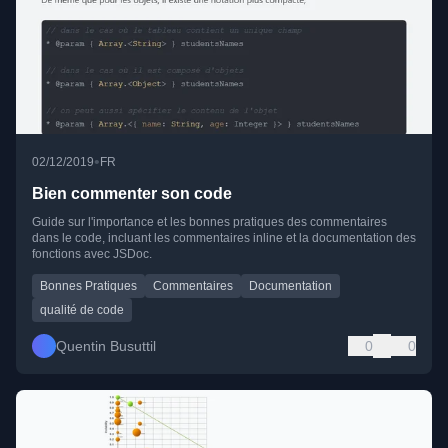
•
02/12/2019
FR
Bien commenter son code
Guide sur l'importance et les bonnes pratiques des commentaires
dans le code, incluant les commentaires inline et la documentation des
fonctions avec JSDoc.
Bonnes Pratiques
Commentaires
Documentation
qualité de code
Quentin Busuttil
0
0