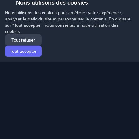
Nous utilisons des cookies
Nous utilisons des cookies pour améliorer votre expérience,
analyser le trafic du site et personnaliser le contenu. En cliquant
sur "Tout accepter", vous consentez à notre utilisation des
cookies.
Tout refuser
Tout accepter
Accueil
Articles
French (Français)
Connexion
Découvrez les meilleurs blogs personnels de
développeurs et articles du monde entier. Restez à jour
avec les dernières tendances, tutoriels et insights de la
communauté de développeurs.