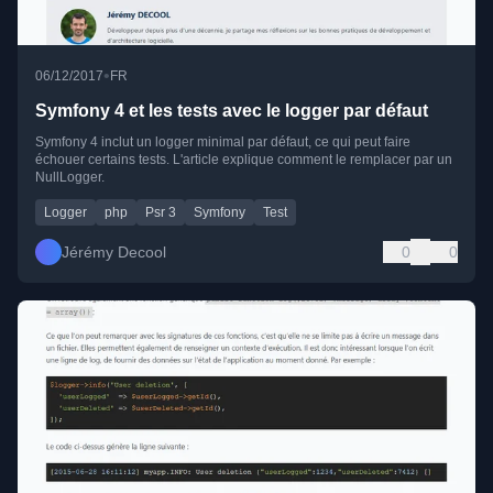
•
06/12/2017
FR
Symfony 4 et les tests avec le logger par défaut
Symfony 4 inclut un logger minimal par défaut, ce qui peut faire
échouer certains tests. L'article explique comment le remplacer par un
NullLogger.
Logger
php
Psr 3
Symfony
Test
Jérémy Decool
0
0