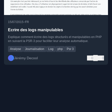
•
15/07/2015
FR
Ecrire des logs manipulables
Explique comment écrire des logs structurés et manipulables en PHP
en suivant la PSR-3 pour faciliter leur analyse automatique.
Analyse
Journalisation
Log
php
Psr 3
Jérémy Decool
0
0