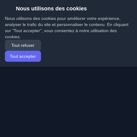
Nous utilisons des cookies
Nous utilisons des cookies pour améliorer votre expérience,
analyser le trafic du site et personnaliser le contenu. En cliquant
sur "Tout accepter", vous consentez à notre utilisation des
cookies.
Tout refuser
Tout accepter
Accueil
Articles
French (Français)
Connexion
Découvrez les meilleurs blogs personnels de
développeurs et articles du monde entier. Restez à jour
avec les dernières tendances, tutoriels et insights de la