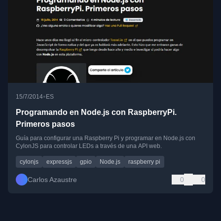
•
15/7/2014
ES
Programando en Node.js con RaspberryPi.
Primeros pasos
Guía para configurar una Raspberry Pi y programar en Node.js con
CylonJS para controlar LEDs a través de una API web.
cylonjs
expressjs
gpio
Node.js
raspberry pi
Carlos Azaustre
0
0