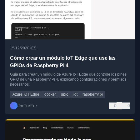
•
15/12/2020
ES
Cómo crear un módulo IoT Edge que use las
GPIOs de Raspberry Pi 4
Guía para crear un módulo de Azure IoT Edge que controle los pines
GPIO de una Raspberry Pi 4, explicando configuraciones y permisos
necesarios.
Azure IOT Edge
docker
gpio
iot
raspberry pi
JorTurFer
0
0