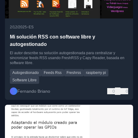
•
2/12/2025
ES
Mi solución RSS con software libre y
autogestionado
El autor describe su solución autogestionada para centralizar y
sincronizar feeds RSS usando FreshRSS y Capy Reader, basada en
software libre.
Autogestionado
Feeds Rss
Freshrss
raspberry pi
Software Libre
Fernando Briano
0
0