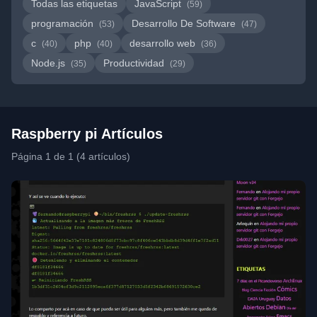
Todas las etiquetas
JavaScript
(59)
programación
Desarrollo De Software
(53)
(47)
c
php
desarrollo web
(40)
(40)
(36)
Node.js
Productividad
(35)
(29)
Raspberry pi Artículos
Página 1 de 1 (4 artículos)