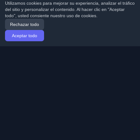
Utilizamos cookies para mejorar su experiencia, analizar el tráfico
del sitio y personalizar el contenido. Al hacer clic en "Aceptar
todo", usted consiente nuestro uso de cookies.
Rechazar todo
Aceptar todo
Inicio
Artículos
Spanish (Español)
Iniciar sesión
Descubre los mejores blogs personales de
desarrolladores y artículos de todo el mundo. Mantente
actualizado con las últimas tendencias, tutoriales e
ideas de la comunidad de desarrolladores.