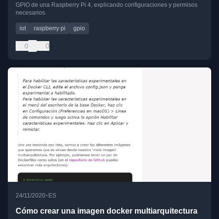
GPIO de una Raspberry Pi 4, explicando configuraciones y permisos
necesarios.
iot
raspberry pi
gpio
0
0
•
24/11/2020
ES
Cómo crear una imagen docker multiarquitectura