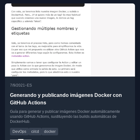
•
7/9/2021
ES
Generando y publicando imágenes Docker con
GitHub Actions
Guía para generar y publicar imágenes Docker automáticamente
usando GitHub Actions, sustituyendo las builds automáticas de
DockerHub.
DevOps
ci/cd
docker