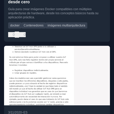
desde cero
Guía para crear imágenes Docker compatibles con múltiples
arquitecturas de hardware, desde los conceptos básicos hasta su
aplicación práctica.
docker
Contenedores
imágenes multiarquitectura
0
0
•
3/11/2020
ES