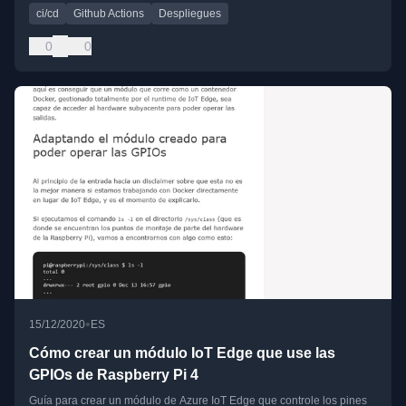
ci/cd
Github Actions
Despliegues
0
0
•
15/12/2020
ES
Cómo crear un módulo IoT Edge que use las
GPIOs de Raspberry Pi 4
Guía para crear un módulo de Azure IoT Edge que controle los pines