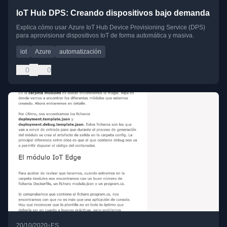
IoT Hub DPS: Creando dispositivos bajo demanda
Explica cómo usar Azure IoT Hub Device Provisioning Service (DPS)
para aprovisionar dispositivos IoT de forma automática y masiva.
iot
Azure
automatización
0
0
•
20/10/2020
ES