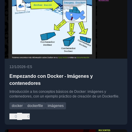
•
12/1/2026
ES
Empezando con Docker - Imágenes y
contenedores
Introducción a los conceptos básicos de Docker: imágenes y
contenedores, con un ejemplo práctico de creación de un Dockerfile.
docker
dockerfile
imágenes
0
0