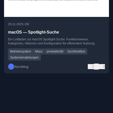
•
29.11.2025
DE
macOS — Spotlight-Suche
Ein Leitfaden zur macOS Spotlight-Suche: Funktionsweise,
Kategorien, Aktionen und Konfiguration für effizientere Nutzung.
Betriebssystem
Maco
produktivität
Suchfunktion
Systemeinstellungen
Xernblog
0
0