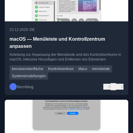
•
23.12.2025
DE
macOS — Menüleiste und Kontrollzentrum
anpassen
Anleitung zur Anpassung der Menüleiste und des Kontrollzentrums in
macOS, inklusive Hinzufügen und Entfernen von Elementen.
benutzeroberfläche
Kontrollzentrum
Maco
menüleiste
Systemeinstellungen
Xernblog
0
0