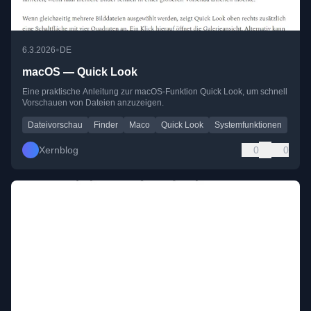
•
6.3.2026
DE
macOS — Quick Look
Eine praktische Anleitung zur macOS-Funktion Quick Look, um schnell
Vorschauen von Dateien anzuzeigen.
Dateivorschau
Finder
Maco
Quick Look
Systemfunktionen
Xernblog
0
0