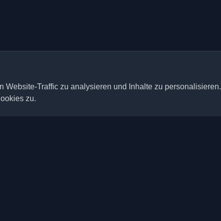
 Website-Traffic zu analysieren und Inhalte zu personalisieren
ookies zu.
Schnelle Links
Artikel
ten persönlichen Entwickler-
der ganzen Welt. Bleiben Sie mit
Blogs