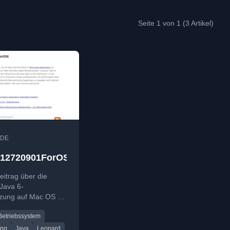
Seite 1 von 1 (3 Artikel)
DE
712720901ForOSX
eitrag über die
Java 6-
tzung auf Mac OS X
und eine
Betriebssystem
ung an Apple, dies
n.
ung
Java
Leopard