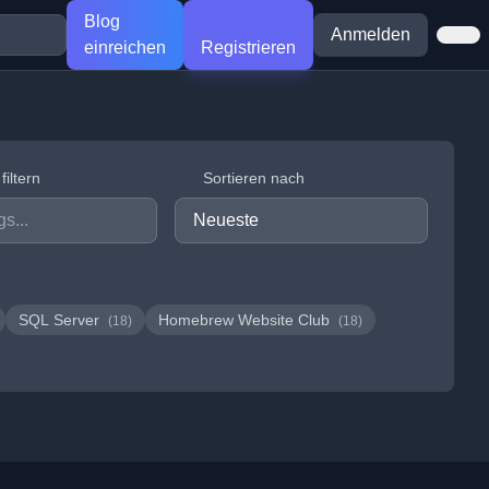
Blog
Anmelden
einreichen
Registrieren
iltern
Sortieren nach
SQL Server
Homebrew Website Club
(18)
(18)