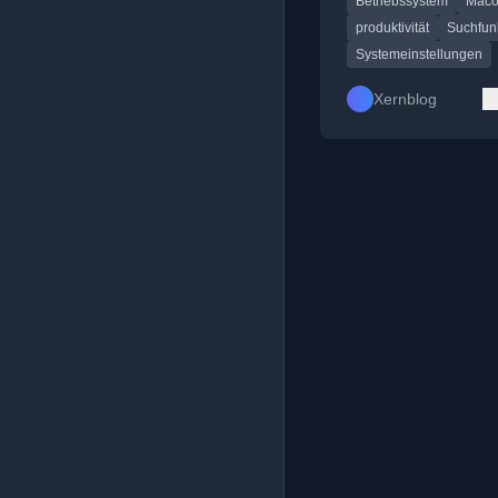
Betriebssystem
Mac
für effizientere Nutzu
produktivität
Suchfun
Systemeinstellungen
Xernblog