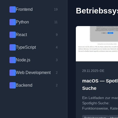
Betriebssy
Frontend
19
Python
11
React
9
TypeScript
4
Node.js
3
•
29.11.2025
DE
Web Development
2
macOS — Spotli
Backend
2
Suche
Ein Leitfaden zur m
Spotlight-Suche:
Funktionsweise, Kate
Aktionen und Konfigu