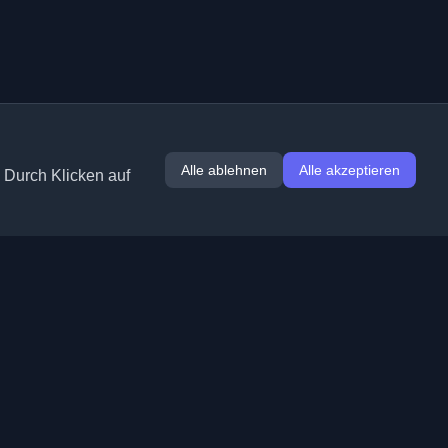
Alle ablehnen
Alle akzeptieren
. Durch Klicken auf
Erweiterungen
Informationen
Chrome
Über uns
Edge
Kontakt
(demnächst)