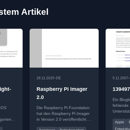
stem Artikel
•
•
28.11.2025
DE
5.11.2007
ght-
Raspberry Pi Imager
13949
2.0
Ein Blogb
fehlende 
acOS
Die Raspberry Pi Foundation
Unterstü
hat den Raspberry Pi Imager
Leopard 
gorien,
in Version 2.0 veröffentlicht.
Apple
Aufforder
ration
Der Artikel beschreibt
zu änder
Entwickl