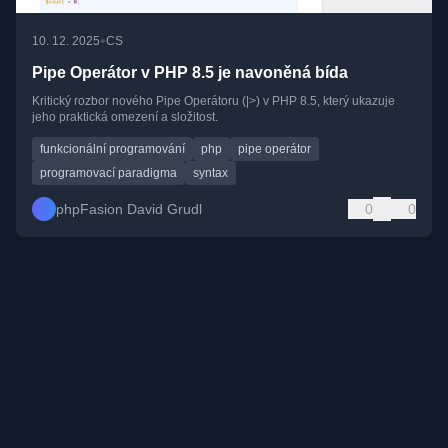
•
10. 12. 2025
CS
Pipe Operátor v PHP 8.5 je navoněná bída
Kritický rozbor nového Pipe Operátoru (|>) v PHP 8.5, který ukazuje
jeho praktická omezení a složitost.
funkcionální programování
php
pipe operátor
programovací paradigma
syntax
phpFasion David Grudl
0
0