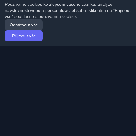
Používáme cookies ke zlepšení vašeho zážitku, analýze
návštěvnosti webu a personalizaci obsahu. Kliknutím na "Přijmout
vše" souhlasíte s používáním cookies.
Odmítnout vše
Přijmout vše
Domů
Články
Czech (Čeština)
Přihlášení
Objevte nejlepší osobní vývojářské blogy a články z
celého světa. Zůstaňte v obraze s nejnovějšími trendy,
tutoriály a poznatky z vývojářské komunity.