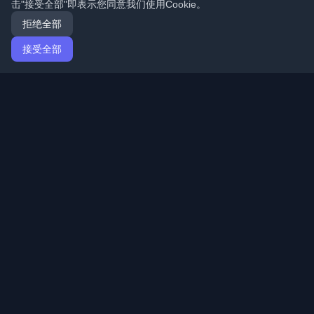
击"接受全部"即表示您同意我们使用Cookie。
拒绝全部
接受全部
首页
文章
Mandarin (简体中文)
登录
发现来自世界各地的最佳个人开发者博客和文章。通过开
发者社区的最新趋势、教程和见解保持更新。
快速链接