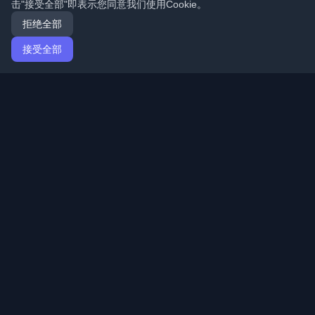
击"接受全部"即表示您同意我们使用Cookie。
拒绝全部
接受全部
首页
文章
Mandarin (简体中文)
登录
发现来自世界各地的最佳个人开发者博客和文章。通过开
发者社区的最新趋势、教程和见解保持更新。
快速链接