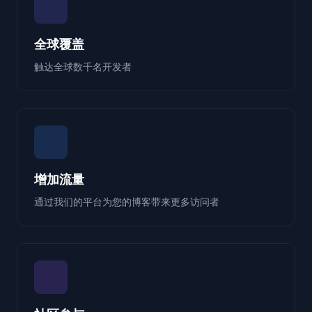
全球覆盖
触达全球数千名开发者
增加流量
通过我们的平台为您的博客带来更多访问者