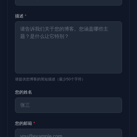
描述
*
请提供您博客的简短描述（最少50个字符）
您的姓名
您的邮箱
*