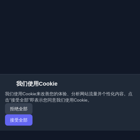
我们使用Cookie
我们使用Cookie来改善您的体验、分析网站流量并个性化内容。点
击"接受全部"即表示您同意我们使用Cookie。
拒绝全部
接受全部
首页
文章
Mandarin (简体中文)
登录