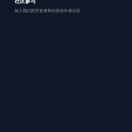
社区参与
加入我们的开发者和内容创作者社区