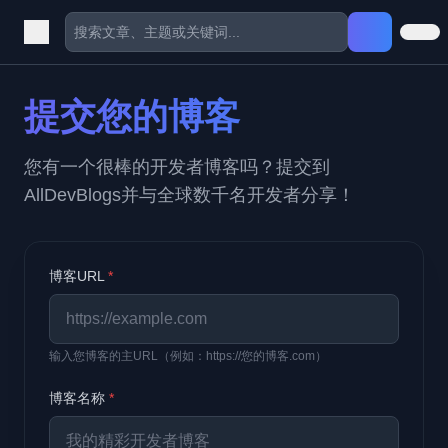
提交您的博客
您有一个很棒的开发者博客吗？提交到
AllDevBlogs并与全球数千名开发者分享！
博客URL
*
输入您博客的主URL（例如：https://您的博客.com）
博客名称
*