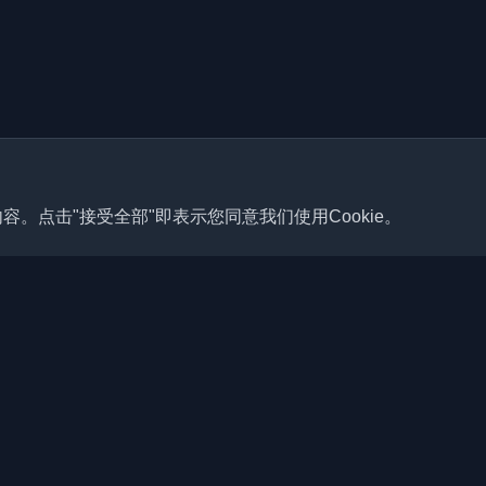
容。点击"接受全部"即表示您同意我们使用Cookie。
快速链接
文章
佳个人开发者博客和文章。通过
、教程和见解保持更新。
博客