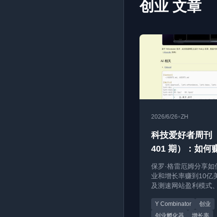
创业 文章
•
2026/6/26
ZH
科技爱好者周刊
401 期）：如何
亿美元
保罗·格雷厄姆分享如
业和增长率赚到10亿
及测速网站盈利模式、S
不接受PR的原因等科
Y Combinator
创业
创业孵化器
增长率