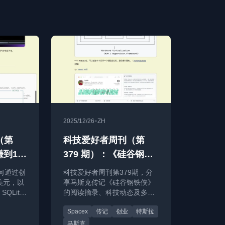
•
2025/12/26
ZH
（第
科技爱好者周刊（第
赚到10
379 期）：《硅谷钢铁
侠》摘录
何通过创
科技爱好者周刊第379期，分
美元，以
享马斯克传记《硅谷钢铁侠》
QLite
的阅读摘录、科技动态及多篇
技内容。
IT技术文章。
Spacex
传记
创业
特斯拉
马斯克