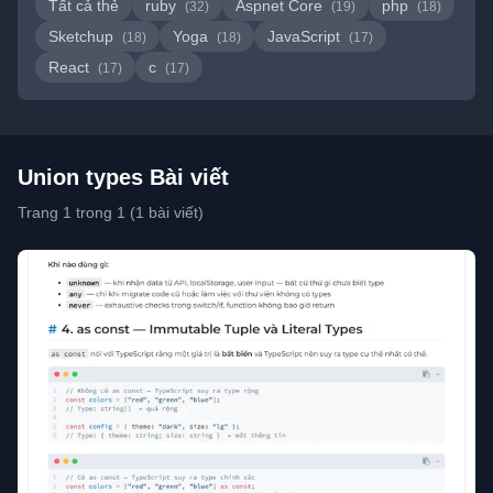
Tất cả thẻ
ruby
Aspnet Core
php
(32)
(19)
(18)
Sketchup
Yoga
JavaScript
(18)
(18)
(17)
React
c
(17)
(17)
Union types Bài viết
Trang 1 trong 1 (1 bài viết)