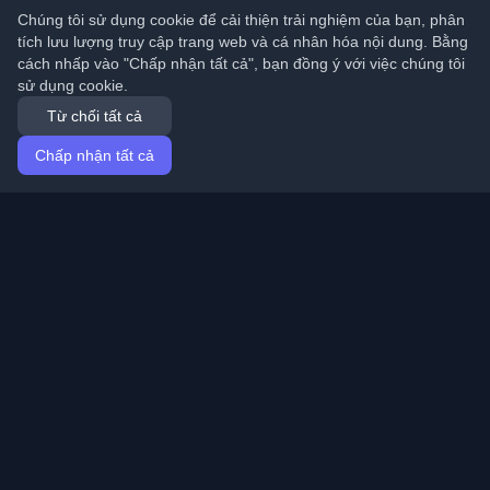
Chúng tôi sử dụng cookie để cải thiện trải nghiệm của bạn, phân
tích lưu lượng truy cập trang web và cá nhân hóa nội dung. Bằng
cách nhấp vào "Chấp nhận tất cả", bạn đồng ý với việc chúng tôi
sử dụng cookie.
Từ chối tất cả
Chấp nhận tất cả
Trang chủ
Bài viết
Vietnamese (Tiếng Việt)
Đăng nhập
Khám phá những blog cá nhân tốt nhất của lập trình
viên và bài viết từ khắp nơi trên thế giới. Cập nhật với
những xu hướng mới nhất, hướng dẫn và hiểu biết từ
cộng đồng lập trình viên.