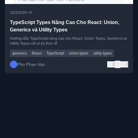
•
15/3/2026
VI
TypeScript Types Nâng Cao Cho React: Union,
Generics và Utility Types
Hướng dẫn TypeScript nâng cao cho React: Union Types, Generics và
Utility Types với ví dụ thực tế.
generics
React
TypeScript
union types
utility types
Phu Phan Van
0
0