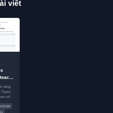
i viết
es
eact:
 và
pt nâng
 Types,
pes với
peScript
pes