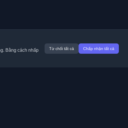
Từ chối tất cả
Chấp nhận tất cả
ung. Bằng cách nhấp
Tiện ích mở rộng
Thông tin
Chrome
Về chúng tôi
Edge
Liên hệ
(sắp ra mắt)