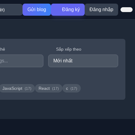
Gửi blog
Đăng ký
Đăng nhập
thẻ
Sắp xếp theo
JavaScript
React
c
(17)
(17)
(17)