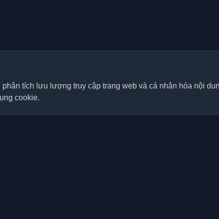
, phân tích lưu lượng truy cập trang web và cá nhân hóa nội d
dụng cookie.
Liên kết nhanh
Bài viết
á nhân tốt nhất của lập trình
p nơi trên thế giới. Cập nhật với
Blog